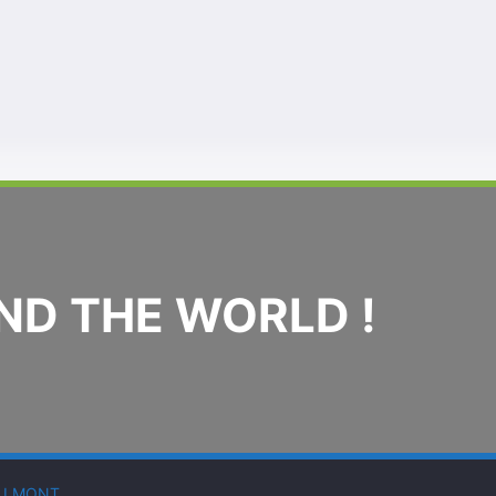
D THE WORLD !
LLMONT
.