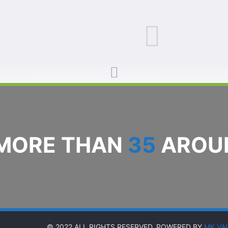
 MORE THAN
35
AROUN
© 2022 ALL RIGHTS RESERVED. POWERED BY
MK VA