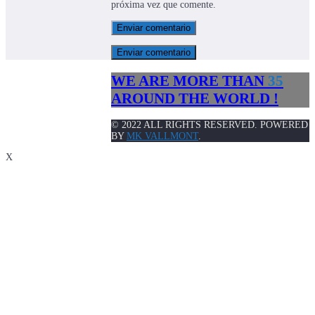
próxima vez que comente.
Enviar comentario
WE ARE MORE THAN
35
AROUND THE WORLD !
© 2022 ALL RIGHTS RESERVED. POWERED
BY
MK VALLMONT
.
X