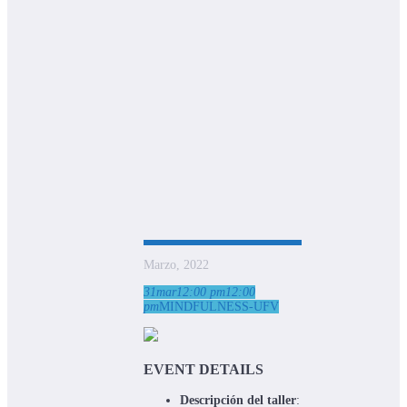
Marzo, 2022
31
mar
12:00 pm
12:00
pm
MINDFULNESS-UFV
EVENT DETAILS
Descripción del taller
: