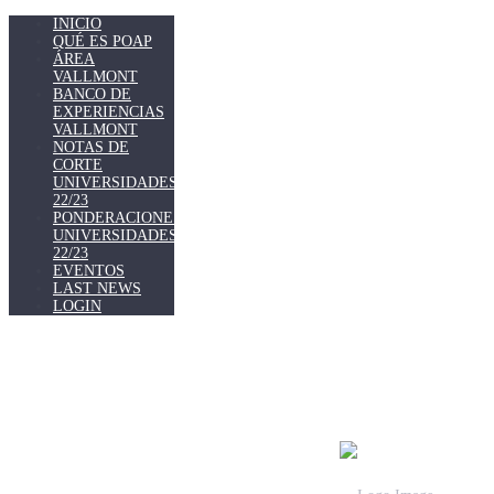
INICIO
QUÉ ES POAP
ÁREA
VALLMONT
BANCO DE
EXPERIENCIAS
VALLMONT
NOTAS DE
CORTE
UNIVERSIDADES
22/23
PONDERACIONES
UNIVERSIDADES
22/23
EVENTOS
LAST NEWS
LOGIN